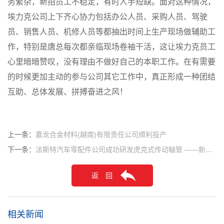
务繁杂，新招员工不稳定，有时人手短缺。面对这种情况，
埃力克公司上下齐心协力包括办公人员、采购人员、驾驶
员、销售人员、机修人员等都抽出时间上生产现场做辅助工
作，特别是唐总每次都亲临现场卷袖干活，这让埃力克员工
心里暗暗赞叹，没有理由不做好自己的本职工作。在有需要
的时候更加主动的参与公司其它工作中，真正形成一种团结
互助、总体发展、拼搏奋进之风！
上一条：
嘉龙合金材料(越南)有限责任公司顺利投产
下一条：
法斯特汽车零配件公司成功研发虎克式传动轴管 ——新途观传动轴国产化项目顺利完成
返 回
相关新闻